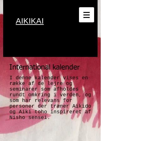
Danish
AIKIKAI
International kalender
I denne kalender vises en
række af de lejre og
seminarer som afholdes
rundt omkring i verden, og
som har relevans for
personer der træner Aikido
og Aiki toho inspireret af
Nisho sensei.