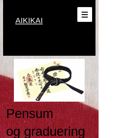
Danish
AIKIKAI
Pensum
og graduering