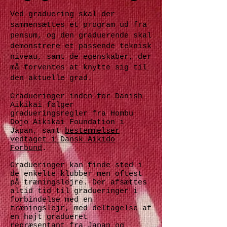
Ved graduering skal der
sammensættes et program ud fra
pensum, og den graduerende skal
demonstrere et passende teknisk
niveau, samt de egenskaber, der
må forventes at knytte sig til
den aktuelle grad.
Gradueringer inden for Danish
Aikikai følger
gradueringsregler fra Hombu
Dojo Aikikai Foundation i
Japan, samt
bestemmelser
vedtaget i Dansk Aikido
Forbund
.
Gradueringer kan finde sted i
de enkelte klubber men oftest
på træningslejre. Der afsættes
altid tid til gradueringer i
forbindelse med en
træningslejr, med deltagelse af
en højt gradueret
repræsentant fra Japan og