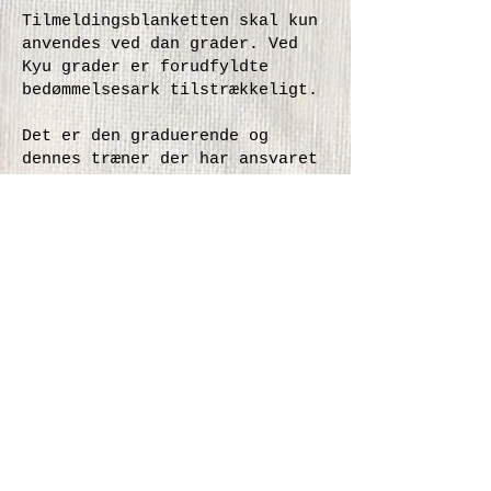
Tilmeldingsblanketten skal kun
anvendes ved dan grader. Ved
Kyu grader er forudfyldte
bedømmelsesark tilstrækkeligt.
Det er den graduerende og
dennes træner der har ansvaret
for at klargøre tilmelding og
et passende antal
dommerbedømmelser med korrekt
information udfyldt forud for
gradueringen.
Priser for gradueringer
Der opkræves ikke betaling for
kyu gradueringer fra Danish
Aikikai. For Dan gradueringer
betales der via Danish Aikikai
til Hombu dojo for
international registrering af
graden.