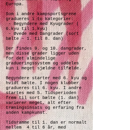
Europa.
Som i andre kampsportsgrene
gradueres i to kategorier:
- Begyndere med Kyugrader (
6.kyu til 1.kyu)
- Øvede med Dangrader (sort
bælte – 1. til 8. dan)
Der findes 9. og 10. dangrader,
men disse grader ligger uden
for det almindelige
gradueringssystem og uddeles
kun i meget sjældne tilfælde.
Begyndere starter med 6. kyu og
hvidt bælte. I nogen klubber
gradueres til 6. kyu. I andre
startes med 5. Tidsperioden
frem til sort bælte (1. dan)
varierer meget, alt efter
træningsinsats og erfaring fra
anden kampkunst.
Tidsramme til 1. dan er normalt
mellem 4 til 6 år, med