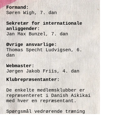
Formand:
Søren Wigh, 7. dan
Sekretær for internationale
anliggender:
Jan Max Bunzel, 7. dan
Øvrige ansvarlige:
Thomas Specht Ludvigsen, 6.
dan
Webmaster:
Jørgen Jakob Friis, 4. dan
Klubrepræsentanter:
De enkelte medlemsklubber er
repræsenteret i Danish Aikikai
med hver en repræsentant.
Spørgsmål vedrørende træning
eller Aikido i et bestemt
område bør rettes til de
enkelte klubber.
Spørgsmål vedrørende