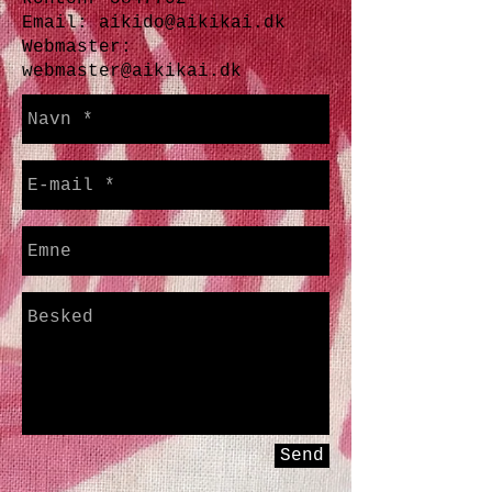
Email:
aikido@aikikai.dk
Webmaster:
webmaster@aikikai.dk
Send