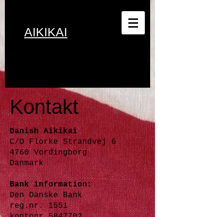
Danish
AIKIKAI
Kontakt
Danish Aikikai
C/O Florke Strandvej 6
4760 Vordingborg
Danmark
Bank information:
Den Danske Bank
reg.nr. 1551
kontonr
5847702